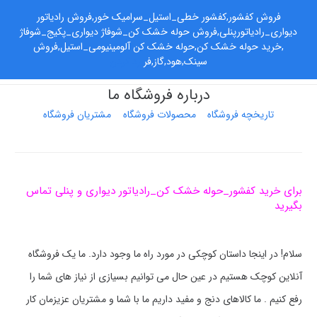
فروش کفشور,کفشور خطی_استیل_سرامیک خور,فروش رادیاتور
دیواری_رادیاتورپنلی,فروش حوله خشک کن_شوفاژ دیواری_پکیج_شوفاژ
,خرید حوله خشک کن,حوله خشک کن آلومینیومی_استیل,فروش
سینک,هود,گاز,فر
رد کردن
درباره فروشگاه ما
تاریخچه فروشگاه
محصولات فروشگاه
مشتریان فروشگاه
برای خرید کفشور_حوله خشک کن_رادیاتور دیواری و پنلی تماس
بگیرید
سلام! در اینجا داستان کوچکی در مورد راه ما وجود دارد. ما یک فروشگاه
آنلاین کوچک هستیم در عین حال می توانیم بسیازی از نیاز های شما را
رفع کنیم . ما کالاهای دنج و مفید داریم ما با شما و مشتریان عزیزمان کار